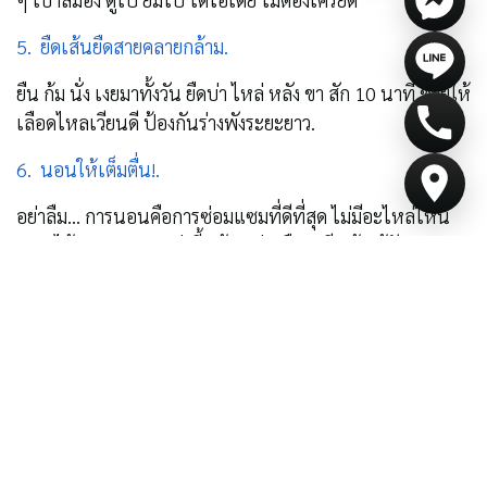
5.
ยืดเส้นยืดสายคลายกล้าม.
ยืน ก้ม นั่ง เงยมาทั้งวัน ยืดบ่า ไหล่ หลัง ขา สัก 10 นาที ช่วยให้
เลือดไหลเวียนดี ป้องกันร่างพังระยะยาว.
6.
นอนให้เต็มตื่น!.
อย่าลืม... การนอนคือการซ่อมแซมที่ดีที่สุด ไม่มีอะไหล่ไหน
แทนได้ นอนพอ = พรุ่งนี้พร้อม ช่างมืออาชีพต้องรู้จัก "หยุด
ให้ถูกจังหวะ"
พักไม่ใช่ความขี้เกียจ แต่คือการบำรุงร่างให้พร้อมลุยใหม่อีก
วัน
จำไว้นะเพื่อนช่าง... กรองยังต้องล้าง ช่างก็ต้องพัก!