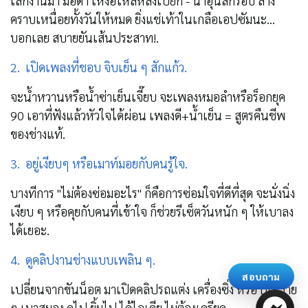
เลิกงานมา มือดำ เหงื่อไหลหลังเปียก - น้ำอุ่นสักรอบ ล้าง
คราบเหนื่อยทั้งวันให้หมด ยิ่งแช่เท้าในเกลือเอปซัมนะ...
บอกเลย สบายยันเส้นประสาท!.
2.
เปิดเพลงที่ชอบ จิบเย็น ๆ สักแก้ว.
จะน้ำหวานหรือน้ำซ่าเย็นเจี๊ยบ จะเพลงหมอลำหรือร็อกยุค
90 เอาที่ฟังแล้วหัวใจได้ผ่อน เพลงดี+น้ำเย็น = สูตรคืนชีพ
ของช่างแท้.
3.
อยู่เงียบๆ หรือเมาท์มอยกับคนรู้ใจ.
บางทีการ "ไม่ต้องซ่อมอะไร" ก็คือการซ่อมใจที่ดีที่สุด จะนั่งนิ่ง
เงียบ ๆ หรือคุยกับคนที่เข้าใจ ก็ช่วยรีเซ็ตวันหนัก ๆ ให้เบาลง
ได้เยอะ.
4.
ดูคลิปงานช่างแบบเพลิน ๆ.
สอบถาม
เปลี่ยนจากขันน็อต มาเปิดคลิปรถแต่ง เครื่องซิ่ง หรือ DIY ง่าย
ๆ เบาสมอง ดูไป ยิ้มไป ได้ไอเดีย ไม่ต้องเครียด