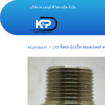
Skip to Content
บริษัท เค แอนด์ พี ไฮดรอลิค จำกัด
All products
(30) ข้อต่อ-นิปเปิ้ล-อะแดปเตอร์-