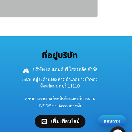
ที่อยู่บริษัท
บริษัท เค แอนด์ พี ไฮดรอลิค จำกัด
58/6 หมู่ 8 ตำบลละหาร อำเภอบางบัวทอง
จังหวัดนนทบุรี 11110
สอบถามรายละเอียดสินค้าและบริการผ่าน
LINE Official Account คลิก!
สอบถาม
เพิ่มเพื่อนไลน์