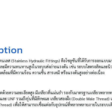
ption
เลส (Stainless Hydraulic Fittings) คือโซลูชันที่ได้รับการออกแบบมาเ
และมีความทนทานสูงในระบบส่งถ่ายแรงดัน เช่น ระบบไฮดรอลิคและนิ
ดล้อมที่มีความร้อน ความชื้น สารเคมี หรือแรงดันสูงอย่างต่อเนื่อง
ตด้วยความละเอียดสูง มีเกลียวที่แม่นยำ รองรับมาตรฐานเกลียวหลา
 และ UNF รวมถึงรุ่นที่มีลักษณะ เกลียวสองฝั่ง (Double Male Threa
hread) เพื่อให้สามารถเชื่อมต่อกับอุปกรณ์ที่หลากหลายภายในระบบเดีย