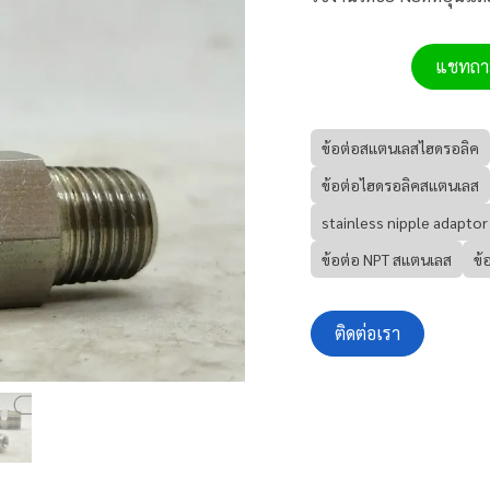
แชทถาม
ข้อต่อสแตนเลสไฮดรอลิค
ข้อต่อไฮดรอลิคสแตนเลส
stainless nipple adaptor
ข้อต่อ NPT สแตนเลส
ข้
ติดต่อเรา