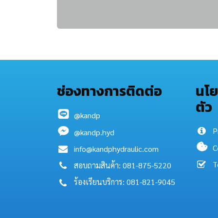
ช่องทางการติดต่อ
นโย
ตัว
@kandp
P
@kandp.hyd
C
info@kandphydraulic.com
T
สอบถามสินค้า: 081-875-5220
ร้องเรียนบริการ: 081-821-9045