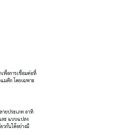
พื่อการเชื่อมต่อที่
วแมติก โดยเฉพาะ
กหลายประเภท อาทิ
d) และ แบบแปลง
วกันได้อย่างมี