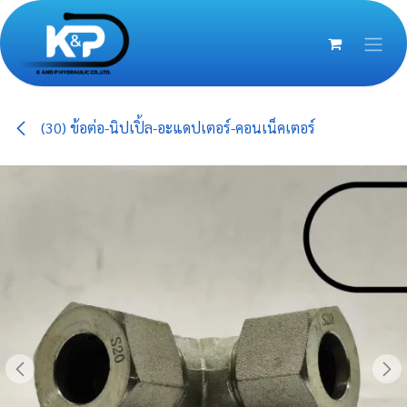
Skip to Content
(30) ข้อต่อ-นิปเปิ้ล-อะแดปเตอร์-คอนเน็คเตอร์