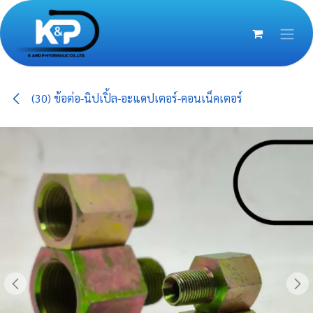
Skip to Content
(30) ข้อต่อ-นิปเปิ้ล-อะแดปเตอร์-คอนเน็คเตอร์