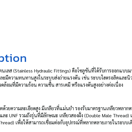
ption
เลส (Stainless Hydraulic Fittings) คือโซลูชันที่ได้รับการออกแบบมาเ
และมีความทนทานสูงในระบบส่งถ่ายแรงดัน เช่น ระบบไฮดรอลิคและนิ
ดล้อมที่มีความร้อน ความชื้น สารเคมี หรือแรงดันสูงอย่างต่อเนื่อง
ตด้วยความละเอียดสูง มีเกลียวที่แม่นยำ รองรับมาตรฐานเกลียวหลา
 และ UNF รวมถึงรุ่นที่มีลักษณะ เกลียวสองฝั่ง (Double Male Threa
hread) เพื่อให้สามารถเชื่อมต่อกับอุปกรณ์ที่หลากหลายภายในระบบเดีย