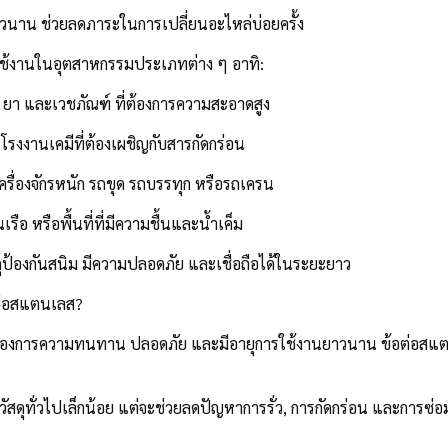
าวนาน ช่วยลดภาระในการเปลี่ยนอะไหล่บ่อยครั้ง
ช้งานในอุตสาหกรรมประเภทต่าง ๆ อาทิ:
ยา และเวชภัณฑ์ ที่ต้องการความสะอาดสูง
ะโรงงานเคมีที่ต้องเผชิญกับสารกัดกร่อน
รื่องจักรหนัก รถขุด รถบรรทุก หรือรถเครน
ือ หรือพื้นที่ที่มีความชื้นและน้ำเค็ม
ดุป้องกันสนิม มีความปลอดภัย และเชื่อถือได้ในระยะยาว
ต่อสแตนเลส?
้องการความทนทาน ปลอดภัย และมีอายุการใช้งานยาวนาน ข้อต่อสแต
าวัสดุทั่วไปเล็กน้อย แต่จะช่วยลดปัญหาการรั่ว, การกัดกร่อน และการซ