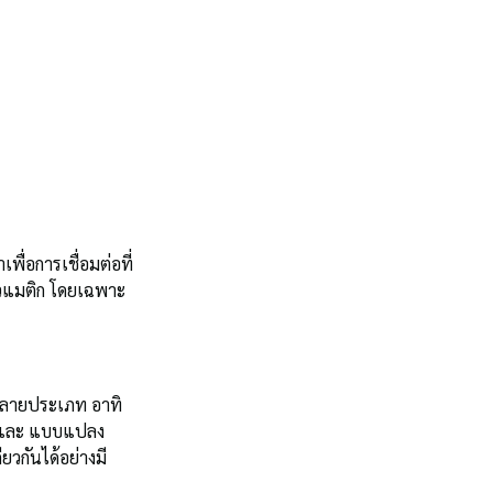
พื่อการเชื่อมต่อที่
วแมติก โดยเฉพาะ
กหลายประเภท อาทิ
d) และ แบบแปลง
วกันได้อย่างมี