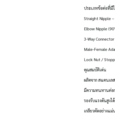
ประเภทข้อต่อที่มีใ
Straight Nipple –
Elbow Nipple (90°
3-Way Connector
Male-Female Ada
Lock Nut / Stoppe
คุณสมบัติเด่น
ผลิตจาก สแตนเลส
มีความทนทานต่อการ
รองรับแรงดันสูง
เกลียวตัดอย่างแม่น