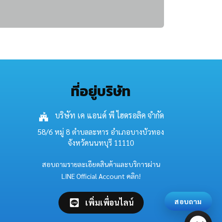
ที่อยู่บริษัท
บริษัท เค แอนด์ พี ไฮดรอลิค จำกัด
58/6 หมู่ 8 ตำบลละหาร อำเภอบางบัวทอง
จังหวัดนนทบุรี 11110
สอบถามรายละเอียดสินค้าและบริการผ่าน
LINE Official Account คลิก!
สอบถาม
เพิ่มเพื่อนไลน์