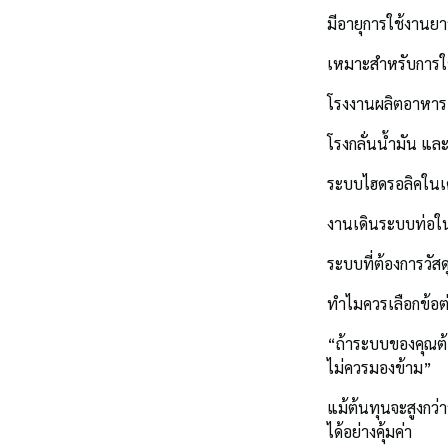
มีอายุการใช้งานย
เหมาะสำหรับการใ
โรงงานผลิตอาหาร 
โรงกลั่นน้ำมัน แล
ระบบไฮดรอลิคในเค
งานเดินระบบท่อในเร
ระบบที่ต้องการวัส
ทำไมควรเลือกข้อ
“ถ้าระบบของคุณต
ไม่ควรมองข้าม”
แม้ต้นทุนจะสูงกว่
ได้อย่างคุ้มค่า